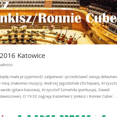
2016 Katowice
ualności
 będę miała przyjemność zaśpiewać i przedstawić swoją debiutan
e mną znakomici muzycy: Andrzej Jagodziński (fortepian), Krzyszt
urawski (gitara basowa), Krzysztof Szmańda (perkusja), Dawid
lawiszowe). O 19.30 zagrają Kaziemierz Jonkisz i Ronnie Cuber. ..