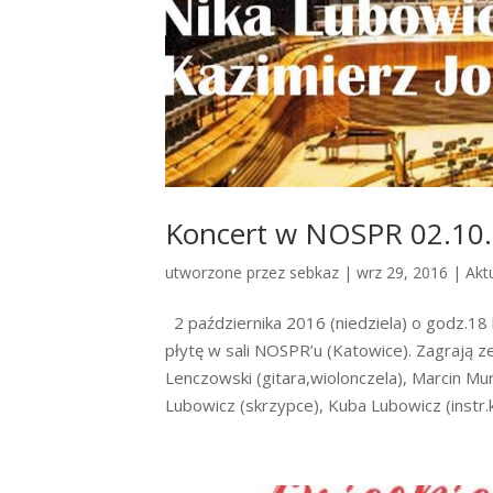
Koncert w NOSPR 02.10.
utworzone przez
sebkaz
| wrz 29, 2016 |
Akt
2 października 2016 (niedziela) o godz.18
płytę w sali NOSPR’u (Katowice). Zagrają z
Lenczowski (gitara,wiolonczela), Marcin M
Lubowicz (skrzypce), Kuba Lubowicz (instr.k