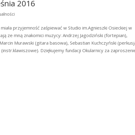
eśnia 2016
ualności
miała przyjemność zaśpiewać w Studio im.Agnieszki Osieckiej w
rają ze mną znakomici muzycy: Andrzej Jagodziński (fortepian),
 Marcin Murawski (gitara basowa), Sebastian Kuchczyński (perkusj
instr.klawiszowe). Dziękujemy fundacji Okularnicy za zaproszeni