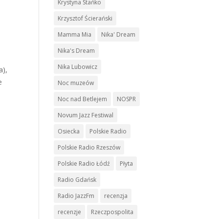
Krystyna Stańko
Krzysztof Ścierański
Mamma Mia
Nika' Dream
Nika's Dream
Nika Lubowicz
a),
e
Noc muzeów
Noc nad Betlejem
NOSPR
Novum Jazz Festiwal
Osiecka
Polskie Radio
Polskie Radio Rzeszów
Polskie Radio Łódź
Płyta
Radio Gdańsk
Radio JazzFm
recenzja
recenzje
Rzeczpospolita