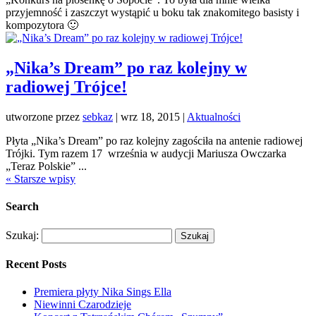
przyjemność i zaszczyt wystąpić u boku tak znakomitego basisty i
kompozytora 🙂
„Nika’s Dream” po raz kolejny w
radiowej Trójce!
utworzone przez
sebkaz
| wrz 18, 2015 |
Aktualności
Płyta „Nika’s Dream” po raz kolejny zagościła na antenie radiowej
Trójki. Tym razem 17 września w audycji Mariusza Owczarka
„Teraz Polskie” ...
« Starsze wpisy
Search
Szukaj:
Recent Posts
Premiera płyty Nika Sings Ella
Niewinni Czarodzieje