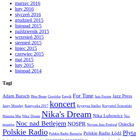
marzec 2016
luty 2016
styczeń 2016
grudzień 2015
listopad 2015
październik 2015
wrzesień 2015
sierpień 2015
lipiec 2015
czerwiec 2015
maj 2015
luty 2015
listopad 2014
Tagi
For Tune
Adam Baruch
Jazz Press
Blue Bossa
Czwórka
Empik
Jazz Forum
koncert
Jazzy Monday
Kantyczka 2017
Krystyna Stańko
Krzysztof Ścierański
Nika's Dream
Nika Lubowicz
Mamma Mia
Nika' Dream
Noc
Noc nad Betlejem
NOSPR
Osiecka
muzeów
Novum Jazz Festiwal
Polskie Radio
Płyta
Polskie Radio Łódź
Polskie Radio Rzeszów