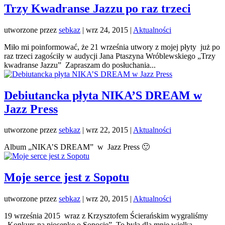
Trzy Kwadranse Jazzu po raz trzeci
utworzone przez
sebkaz
| wrz 24, 2015 |
Aktualności
Miło mi poinformować, że 21 września utwory z mojej płyty już po
raz trzeci zagościły w audycji Jana Ptaszyna Wróblewskiego „Trzy
kwadranse Jazzu” Zapraszam do posłuchania...
Debiutancka płyta NIKA’S DREAM w
Jazz Press
utworzone przez
sebkaz
| wrz 22, 2015 |
Aktualności
Album „NIKA’S DREAM” w Jazz Press 🙂
Moje serce jest z Sopotu
utworzone przez
sebkaz
| wrz 20, 2015 |
Aktualności
19 września 2015 wraz z Krzysztofem Ścierańskim wygraliśmy
„Konkurs na piosenkę o Sopocie”. To była dla mnie wielka