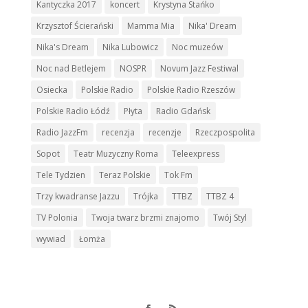
Kantyczka 2017
koncert
Krystyna Stańko
Krzysztof Ścierański
Mamma Mia
Nika' Dream
Nika's Dream
Nika Lubowicz
Noc muzeów
Noc nad Betlejem
NOSPR
Novum Jazz Festiwal
Osiecka
Polskie Radio
Polskie Radio Rzeszów
Polskie Radio Łódź
Płyta
Radio Gdańsk
Radio JazzFm
recenzja
recenzje
Rzeczpospolita
Sopot
Teatr Muzyczny Roma
Teleexpress
Tele Tydzien
Teraz Polskie
Tok Fm
Trzy kwadranse Jazzu
Trójka
TTBZ
TTBZ 4
TV Polonia
Twoja twarz brzmi znajomo
Twój Styl
wywiad
Łomża