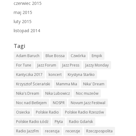
czerwiec 2015
maj 2015
luty 2015
listopad 2014
Tagi
Adam Baruch
Blue Bossa
Czwórka
Empik
For Tune
Jazz Forum
Jazz Press
Jazzy Monday
Kantyczka 2017
koncert
Krystyna Stańko
Krzysztof Ścierański
Mamma Mia
Nika' Dream
Nika's Dream
Nika Lubowicz
Noc muzeów
Noc nad Betlejem
NOSPR
Novum Jazz Festiwal
Osiecka
Polskie Radio
Polskie Radio Rzeszów
Polskie Radio Łódź
Płyta
Radio Gdańsk
Radio JazzFm
recenzja
recenzje
Rzeczpospolita