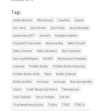
Tagi
Adam Baruch
Blue Bossa
Czwórka
Empik
For Tune
Jazz Forum
Jazz Press
Jazzy Monday
Kantyczka 2017
koncert
Krystyna Stańko
Krzysztof Ścierański
Mamma Mia
Nika' Dream
Nika's Dream
Nika Lubowicz
Noc muzeów
Noc nad Betlejem
NOSPR
Novum Jazz Festiwal
Osiecka
Polskie Radio
Polskie Radio Rzeszów
Polskie Radio Łódź
Płyta
Radio Gdańsk
Radio JazzFm
recenzja
recenzje
Rzeczpospolita
Sopot
Teatr Muzyczny Roma
Teleexpress
Tele Tydzien
Teraz Polskie
Tok Fm
Trzy kwadranse Jazzu
Trójka
TTBZ
TTBZ 4