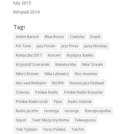
luty 2015
listopad 2014
Tagi
Adam Baruch
Blue Bossa
Czwórka
Empik
For Tune
Jazz Forum
Jazz Press
Jazzy Monday
Kantyczka 2017
koncert
Krystyna Stańko
Krzysztof Ścierański
Mamma Mia
Nika' Dream
Nika's Dream
Nika Lubowicz
Noc muzeów
Noc nad Betlejem
NOSPR
Novum Jazz Festiwal
Osiecka
Polskie Radio
Polskie Radio Rzeszów
Polskie Radio Łódź
Płyta
Radio Gdańsk
Radio JazzFm
recenzja
recenzje
Rzeczpospolita
Sopot
Teatr Muzyczny Roma
Teleexpress
Tele Tydzien
Teraz Polskie
Tok Fm