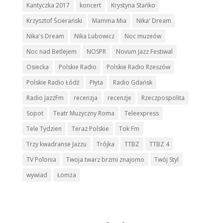
Kantyczka 2017
koncert
Krystyna Stańko
Krzysztof Ścierański
Mamma Mia
Nika' Dream
Nika's Dream
Nika Lubowicz
Noc muzeów
Noc nad Betlejem
NOSPR
Novum Jazz Festiwal
Osiecka
Polskie Radio
Polskie Radio Rzeszów
Polskie Radio Łódź
Płyta
Radio Gdańsk
Radio JazzFm
recenzja
recenzje
Rzeczpospolita
Sopot
Teatr Muzyczny Roma
Teleexpress
Tele Tydzien
Teraz Polskie
Tok Fm
Trzy kwadranse Jazzu
Trójka
TTBZ
TTBZ 4
TV Polonia
Twoja twarz brzmi znajomo
Twój Styl
wywiad
Łomża