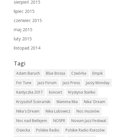
sierpień 2015
lipiec 2015
czerwiec 2015
maj 2015
luty 2015
listopad 2014
Tagi
Adam Baruch
Blue Bossa
Czwórka
Empik
For Tune
Jazz Forum
Jazz Press
Jazzy Monday
Kantyczka 2017
koncert
Krystyna Stańko
Krzysztof Ścierański
Mamma Mia
Nika' Dream
Nika's Dream
Nika Lubowicz
Noc muzeów
Noc nad Betlejem
NOSPR
Novum Jazz Festiwal
Osiecka
Polskie Radio
Polskie Radio Rzeszów