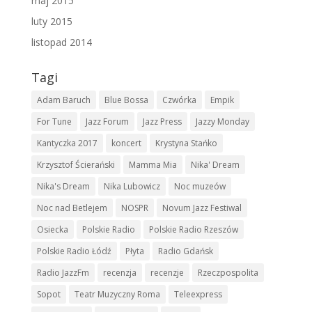
maj 2015
luty 2015
listopad 2014
Tagi
Adam Baruch
Blue Bossa
Czwórka
Empik
For Tune
Jazz Forum
Jazz Press
Jazzy Monday
Kantyczka 2017
koncert
Krystyna Stańko
Krzysztof Ścierański
Mamma Mia
Nika' Dream
Nika's Dream
Nika Lubowicz
Noc muzeów
Noc nad Betlejem
NOSPR
Novum Jazz Festiwal
Osiecka
Polskie Radio
Polskie Radio Rzeszów
Polskie Radio Łódź
Płyta
Radio Gdańsk
Radio JazzFm
recenzja
recenzje
Rzeczpospolita
Sopot
Teatr Muzyczny Roma
Teleexpress