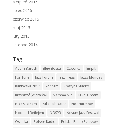
sierpień 2015
lipiec 2015
czerwiec 2015
maj 2015
luty 2015
listopad 2014
Tagi
Adam Baruch
Blue Bossa
Czwórka
Empik
For Tune
Jazz Forum
Jazz Press
Jazzy Monday
Kantyczka 2017
koncert
Krystyna Stańko
Krzysztof Ścierański
Mamma Mia
Nika' Dream
Nika's Dream
Nika Lubowicz
Noc muzeów
Noc nad Betlejem
NOSPR
Novum Jazz Festiwal
Osiecka
Polskie Radio
Polskie Radio Rzeszów